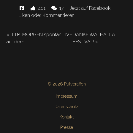
Diese
Likes
Kommentare.
401
17
Jetzt auf Facebook
News
und
Liken oder Kommentieren
"Ahoy
hat
Walhalla…"
«
🏴‍☠️🤘 MORGEN spontan LIVE
DANKE WALHALLA
auf dem
FESTIVAL!
»
© 2026 Pulveraffen
Impressum
Datenschutz
Kontakt
Presse