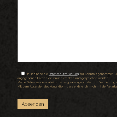
Ja, ich habe die
Datenschutzerklärung
zur Kenntnis genommen und
angegebenen Daten elektronisch erhoben und gespeichert werden.
Meine Daten werden dabei nur streng zweckgebunden zur Bearbeitung 
Mit dem Absenden des Kontaktformulars erkläre ich mich mit der Verarb
Bitte lasse dieses Feld leer.