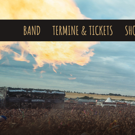
Skip
to
content
BAND
TERMINE & TICKETS
SH