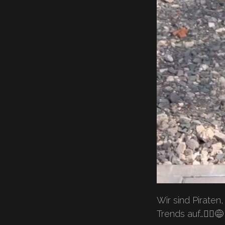
Wir sind Piraten
Trends auf…🏴‍☠️😅