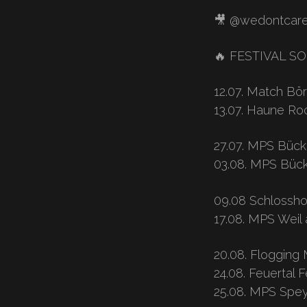
🎥 @wedontcar
🔥 FESTIVAL S
12.07. Match Bö
13.07. Haune Ro
27.07. MPS Büc
03.08. MPS Büc
09.08 Schlosshof
17.08. MPS Weil
20.08. Flogging 
24.08. Feuertal F
25.08. MPS Spe