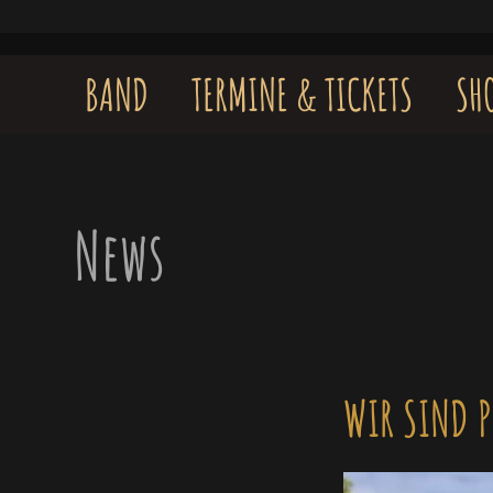
Skip
to
content
BAND
TERMINE & TICKETS
SH
News
WIR SIND 