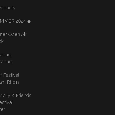
ebeauty
OMMER 2024 🔥
rner Open Air
ck
keburg
keburg
 Festival
 am Rhein
Molly & Friends
estival
yer