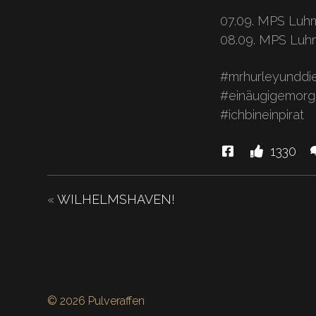
07.09. MPS Luh
08.09. MPS Luh
#mrhurleyunddie
#einäugigemorg
#ichbineinpirat
Diese
L
1330
News
"Wir
«
WILHELMSHAVEN!
sind
hat
Piraten…"
© 2026 Pulveraffen