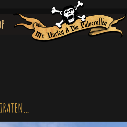
OP
PIRATEN…