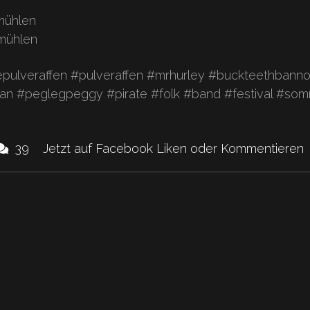
mühlen
mühlen
pulveraffen #pulveraffen #mrhurley #buckteethbann
an #peglegpeggy #pirate #folk #band #festival #som
ikes
Kommentare.
39
Jetzt auf Facebook Liken oder Kommentieren
und