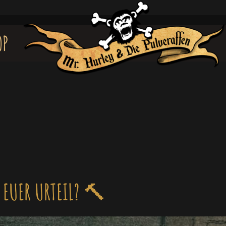
OP
 EUER URTEIL? 🔨