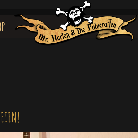
OP
EIEN!