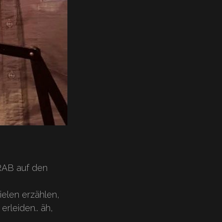
RAB auf den
ielen erzählen,
rleiden.. äh,