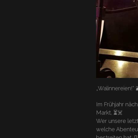
„Walinnereien!“ 
Im Frühjahr nä
Markt. ⏳☠️
Wer unsere letzt
welche Abenteuer
bestreiten hat. 🏴‍