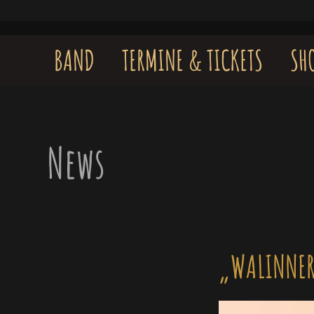
Skip
to
content
BAND
TERMINE & TICKETS
SH
News
„WALINNER