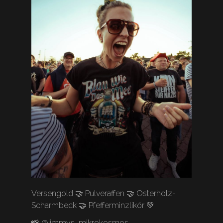
Versengold 🤝 Pulveraffen 🤝 Osterholz-
Scharmbeck 🤝 Pfefferminzlikör 💚
📸 @jimmys_mikrokosmos