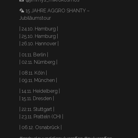
🦜 15 JAHRE AGGRO SHANTY –
Jubiläumstour
| 24.10. Hamburg |
| 25.10. Hamburg |
| 26.10. Hannover |
| 01.11. Berlin |
| 02.11. Nürnberg |
| 08.11. Köln |
| 09.11. München |
| 14.11. Heidelberg |
| 15.11. Dresden |
| 22.11. Stuttgart |
| 23.11. Pratteln (CH) |
| 06.12. Osnabrück |