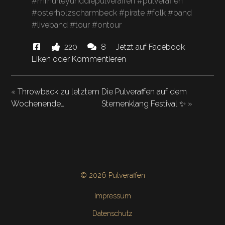
#mrhurleyunddiepulveraffen #pulveraffen
#osterholzscharmbeck #pirate #folk #band
#liveband #tour #ontour
Diese
Likes
Kommentare.
220
8
Jetzt auf Facebook
News
und
Liken oder Kommentieren
"Versengold
🤝
«
Throwback zu letztem
Die Pulveraffen auf dem
Pulveraffen
Wochenende…
Sternenklang Festival ✨
»
🤝
hat
Osterholz!"
© 2026 Pulveraffen
Impressum
Datenschutz