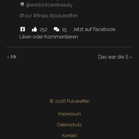
🎥 @wedontcarebeauty
#tour #finale #pulveraffen
Diese
Likes
Kommentare.
252
15
Jetzt auf Facebook
News
und
Liken oder Kommentieren
"Tourfinale
in
«
Mr
Das war die S
»
Hamburg
ist
wie
internationales
hat
Gewässer…."
© 2026 Pulveraffen
Impressum
Datenschutz
Kontakt