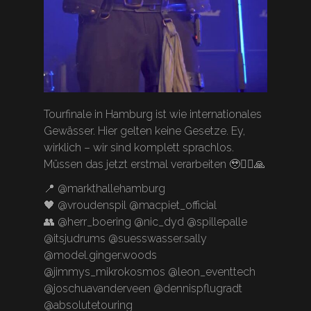
Tourfinale in Hamburg ist wie internationales
Gewässer. Hier gelten keine Gesetze. Ey,
wirklich – wir sind komplett sprachlos.
Müssen das jetzt erstmal verarbeiten 🥹🏴‍☠️🙏
📍 @markthallehamburg
🖤 @vroudenspil @macpiet_official
👥 @herr_boering @nic_dyd @spillepalle
@itsjudrums @suesswasser.sally
@model.ginger.woods
@jimmys_mikrokosmos @leon_eventtech
@joschuavanderveen @dennispflugradt
@absolutetouring