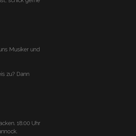
ast, schick gerne
uns Musiker und
is zu? Dann
acken. 18:00 Uhr
annock.