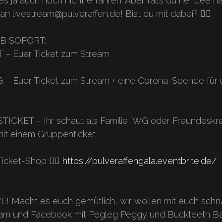
es ja auch noch nicht erfahren. Aber falls du ne Idee h
an livestream@pulveraffen.de! Bist du mit dabei? 🏴‍☠️
⠀
 AB SOFORT:
 – Euer Ticket zum Stream
⠀
 Euer Ticket zum Stream + eine Corona-Spende für 
⠀
KET – Ihr schaut als Familie, WG oder Freundeskre
mit einem Gruppenticket
icket-Shop 👉🏻
https://pulveraffengala.eventbrite.de/
⠀
 Macht es euch gemütlich, wir wollen mit euch schn
ram und Facebook mit Pegleg Peggy und Buckteeth B