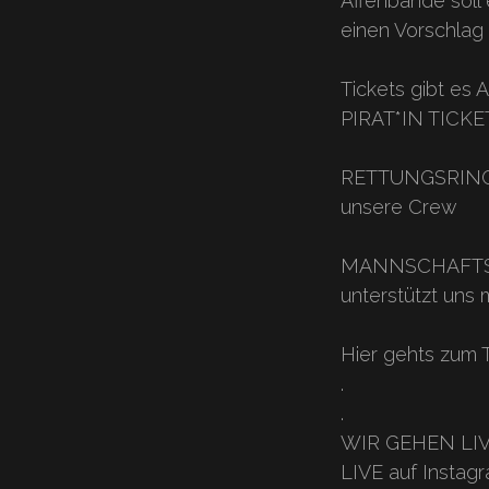
Affenbande soll 
einen Vorschlag 
⠀⠀⠀⠀⠀⠀⠀⠀⠀⠀
Tickets gibt es
PIRAT*IN TICKET
⠀⠀⠀⠀⠀⠀⠀⠀⠀⠀
RETTUNGSRING –
unsere Crew
⠀⠀⠀⠀⠀⠀⠀⠀⠀⠀
MANNSCHAFTSTIC
unterstützt uns 
⠀⠀⠀⠀⠀⠀⠀⠀⠀⠀
Hier gehts zum T
.⠀⠀⠀⠀⠀⠀⠀⠀⠀⠀
.⠀⠀⠀⠀⠀⠀⠀⠀⠀⠀
WIR GEHEN LIVE!
LIVE auf Instag