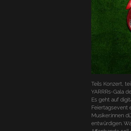
Teils Konzert, t
YARRRs-Gala der
Es geht auf digi
Feiertagsevent e
Musiker:innen d
entwürdigen. Was