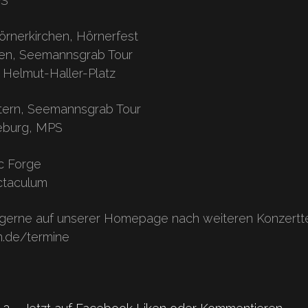
PS
örnerkirchen, Hörnerfest
ken, Seemannsgrab Tour
 Helmut-Haller-Platz
autern, Seemannsgrab Tour
keburg, MPS
ic Forge
ectaculum
gerne auf unserer Homepage nach weiteren Konzertt
n.de/termine
es
Kommentare.