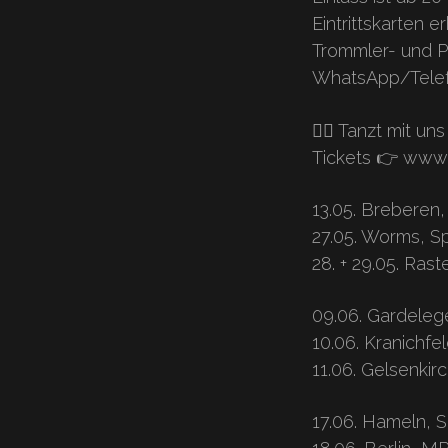
Eintrittskarten e
Trommler- und Pf
WhatsApp/Telef
🏴‍☠️ Tanzt mi
Tickets 👉 www.
13.05. Breberen,
27.05. Worms, S
28. + 29.05. Ras
09.06. Gardeleg
10.06. Kranichfe
11.06. Gelsenkirc
17.06. Hameln, 