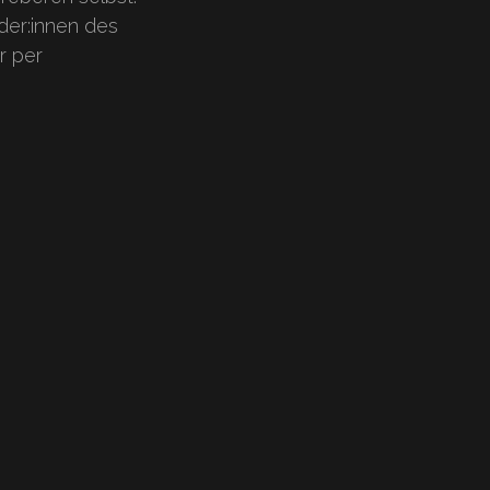
eder:innen des
r per