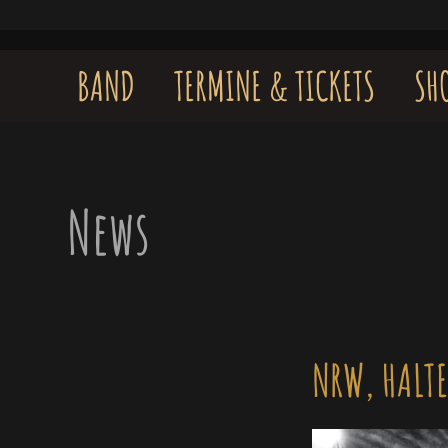
Skip
to
content
BAND
TERMINE & TICKETS
SH
News
NRW, HALTE