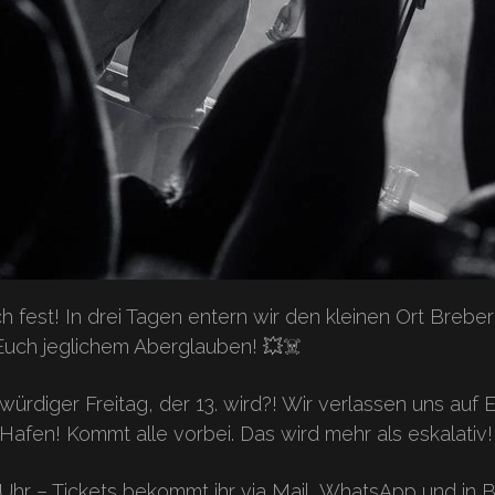
 fest! In drei Tagen entern wir den kleinen Ort Brebe
uch jeglichem Aberglauben! 💥☠️
ürdiger Freitag, der 13. wird?! Wir verlassen uns auf 
afen! Kommt alle vorbei. Das wird mehr als eskalativ!
0 Uhr – Tickets bekommt ihr via Mail, WhatsApp und in 