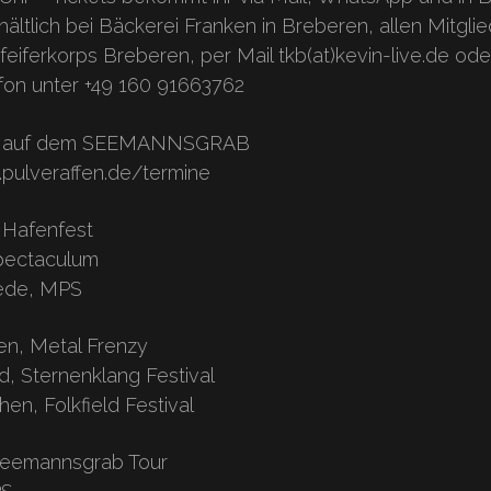
rhältlich bei Bäckerei Franken in Breberen, allen Mitgli
eiferkorps Breberen, per Mail tkb(at)kevin-live.de ode
on unter +49 160 91663762
t uns auf dem SEEMANNSGRAB
pulveraffen.de/termine
 Hafenfest
pectaculum
tede, MPS
en, Metal Frenzy
ld, Sternenklang Festival
hen, Folkfield Festival
Seemannsgrab Tour