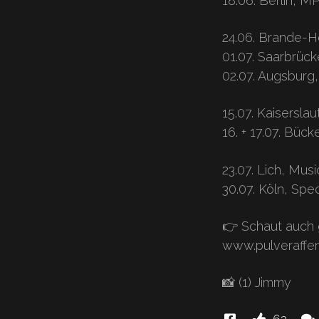
18.06. Berlin, M
24.06. Brande-H
01.07. Saarbrüc
02.07. Augsburg,
15.07. Kaisersl
16. + 17.07. Büc
23.07. Lich, Mus
30.07. Köln, Sp
👉 Schaut auch 
www.pulveraffe
📸 (1) Jimmy
Diese
Lik