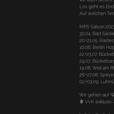
Los geht es Ende
Auf welchen Term
MPS Saison 202
30.04. Bad Säck
20.+21.05. Raste
10.06. Berlin H
22.+23.07. Bücke
29.07. Bückebur
19.08. Weil am R
26.+27.08. Speye
02.+03.09. Luhm
Wir gehen auf
🍍 VVK exklus