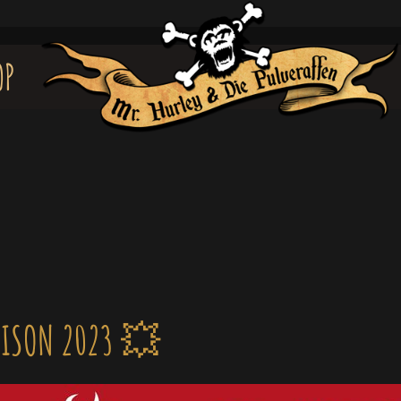
OP
ISON 2023 💥