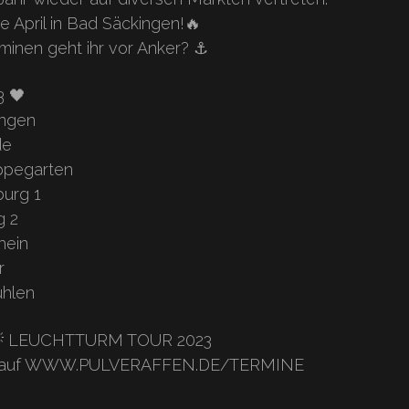
 April in Bad Säckingen!🔥
inen geht ihr vor Anker? ⚓️
3 🖤
ingen
de
oppegarten
burg 1
g 2
hein
r
ühlen
 💡 LEUCHTTURM TOUR 2023
iv auf WWW.PULVERAFFEN.DE/TERMINE