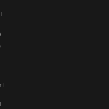
|
 |
 |
|
|
 |
|
|