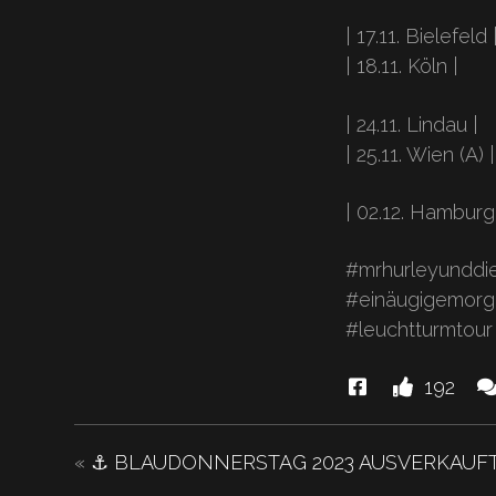
| 17.11. Bielefeld 
| 18.11. Köln |
| 24.11. Lindau |
| 25.11. Wien (A) |
| 02.12. Hamburg
#mrhurleyunddie
#einäugigemorg
#leuchtturmtou
Diese
Li
192
News
u
"💥
«
⚓️ BLAUDONNERSTAG 2023 AUSVERKAUFT
MPS