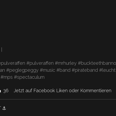
|
 |
pulveraffen #pulveraffen #mrhurley #buckteethbann
an #peglegpeggy #music #band #pirateband #leucht
r #mps #spectaculum
kes
Kommentare.
36
Jetzt auf Facebook Liken oder Kommentieren
nd
 ⚓️