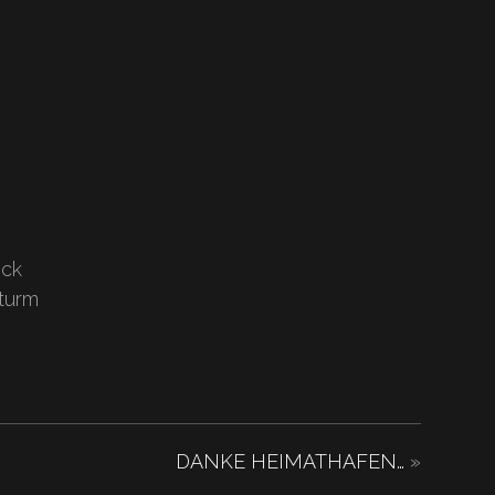
ock
turm
DANKE HEIMATHAFEN…
»