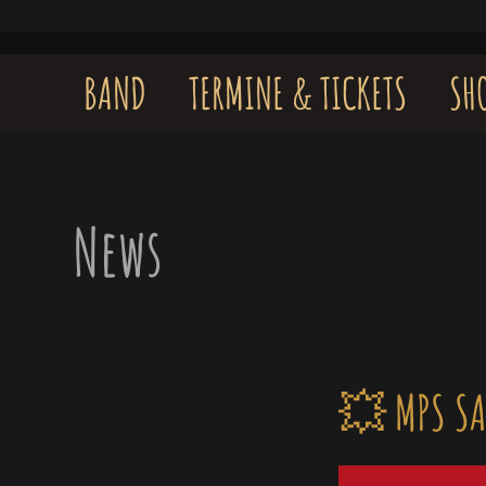
Skip
to
content
BAND
TERMINE & TICKETS
SH
News
💥 MPS SA