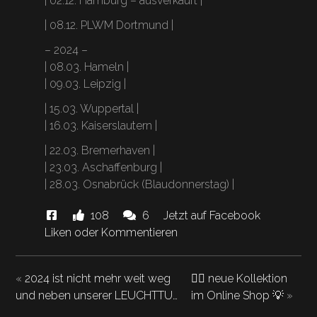
| 02.12. Hamburg – ausverkauft |
| 08.12. PLWM Dortmund |
– 2024 –
| 08.03. Hameln |
| 09.03. Leipzig |
| 15.03. Wuppertal |
| 16.03. Kaiserslautern |
| 22.03. Bremerhaven |
| 23.03. Aschaffenburg |
| 28.03. Osnabrück (Blaudonnerstag) |
Diese
Likes
Kommentare.
108
6
Jetzt auf Facebook
News
und
Liken oder Kommentieren
"Ihr
wollt
«
2024 ist nicht mehr weit weg
🏴‍☠️ neue Kollektion
uns
und neben unserer LEUCHTTU…
im Online Shop 💡
»
dieses
Jahr