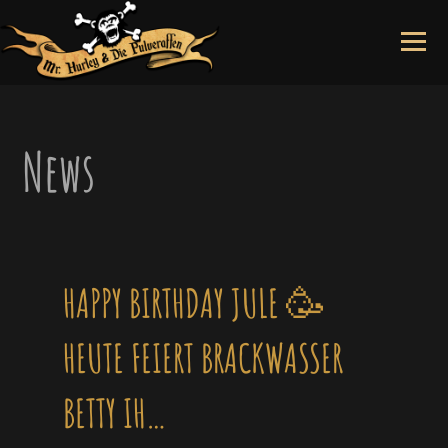
Skip
to
content
News
HAPPY BIRTHDAY JULE 🥳
HEUTE FEIERT BRACKWASSER
BETTY IH…