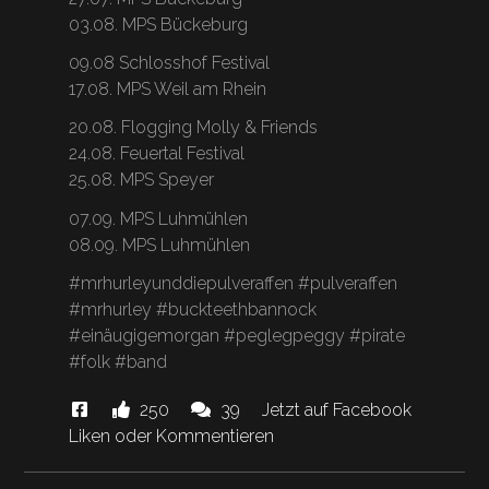
03.08. MPS Bückeburg
09.08 Schlosshof Festival
17.08. MPS Weil am Rhein
20.08. Flogging Molly & Friends
24.08. Feuertal Festival
25.08. MPS Speyer
07.09. MPS Luhmühlen
08.09. MPS Luhmühlen
#mrhurleyunddiepulveraffen #pulveraffen
#mrhurley #buckteethbannock
#einäugigemorgan #peglegpeggy #pirate
#folk #band
Diese
Likes
Kommentare.
250
39
Jetzt auf Facebook
News
und
Liken oder Kommentieren
"HAPPY
BIRTHDAY