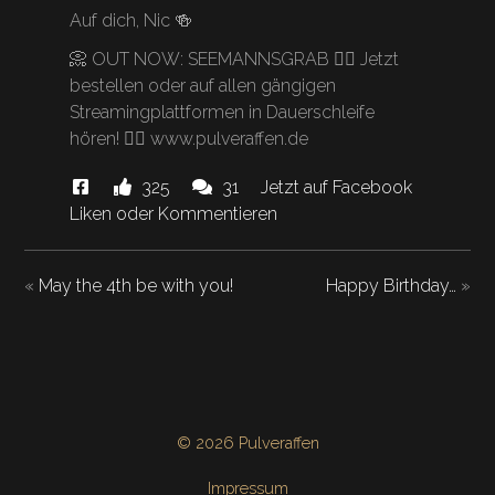
Auf dich, Nic 🍻
📀 OUT NOW: SEEMANNSGRAB 🏴‍☠️ Jetzt
bestellen oder auf allen gängigen
Streamingplattformen in Dauerschleife
hören! 👉🏻 www.pulveraffen.de
Diese
Likes
Kommentare.
325
31
Jetzt auf Facebook
News
und
Liken oder Kommentieren
"Happy
hat
Birthday…"
«
May the 4th be with you!
Happy Birthday…
»
© 2026 Pulveraffen
Impressum