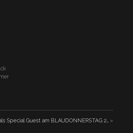
ock
mmer
als Special Guest am BLAUDONNERSTAG 2…
»