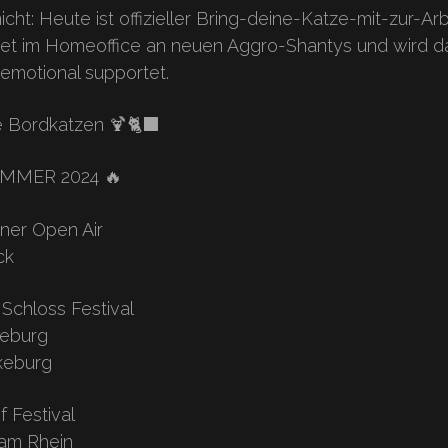
cht: Heute ist offizieller Bring-deine-Katze-mit-zur-Arb
itet im Homeoffice an neuen Aggro-Shantys und wird d
emotional supportet.
e Bordkatzen 🍹🐈‍⬛
OMMER 2024 🔥
rner Open Air
ck
 Schloss Festival
keburg
keburg
 Festival
 am Rhein