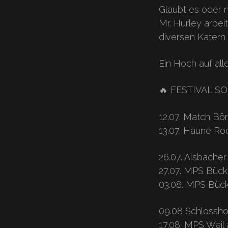
Glaubt es oder ni
Mr. Hurley arbe
diversen Katern 
Ein Hoch auf all
🔥 FESTIVAL S
12.07. Match Bö
13.07. Haune Ro
26.07. Alsbacher
27.07. MPS Büc
03.08. MPS Büc
09.08 Schlosshof
17.08. MPS Weil