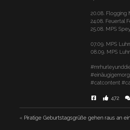
20.08. Flogging 
24.08. Feuertal F
25.08. MPS Spe
07.09. MPS Luh
08.09. MPS Luh
#mrhurleyunddie
#einäugigemorg
#catcontent #ca
Diese
Li
472
News
u
"Glaubt
«
Piratige Geburtstagsgrüße gehen raus an ei
es
oder