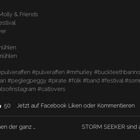
Molly & Friends
estival
yer
mühlen
mühlen
pulveraffen #pulveraffen #mrhurley #buckteethbann
an #peglegpeggy #pirate #folk #band #festival #so
tsofinstagram #catlovers
kes
Kommentare.
50
Jetzt auf Facebook Liken oder Kommentieren
nd
nen der ganz …
STORM SEEKER sind 