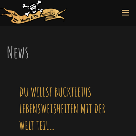
Skip
to
content
News
DU WILLST BUCKTEETHS
LEBENSWEISHEITEN MIT DER
WELT TEIL…