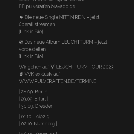
👉🏻 pulveraffen.bravado.de
👊 Die neue Single MITT‘N REIN – jetzt
überall streamen
[Link in Bio]
💿 Das neue Album LEUCHTTURM – jetzt
vorbestellen
[Link in Bio]
Wir gehen auf 💡 LEUCHTTURM TOUR 2023
🍍 VVK exklusiv auf
WWW.PULVERAFFEN.DE/TERMINE
| 28.09. Berlin |
| 29.09. Erfurt |
| 30.09. Dresden |
| 01.10. Leipzig |
| 02.10. Nürnberg |