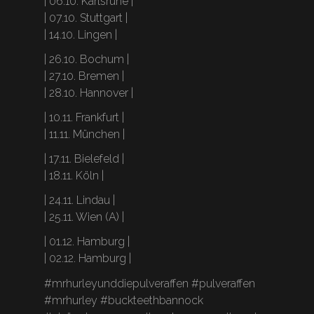
| 06.10. Karlsruhe |
| 07.10. Stuttgart |
| 14.10. Lingen |
| 26.10. Bochum |
| 27.10. Bremen |
| 28.10. Hannover |
| 10.11. Frankfurt |
| 11.11. München |
| 17.11. Bielefeld |
| 18.11. Köln |
| 24.11. Lindau |
| 25.11. Wien (A) |
| 01.12. Hamburg |
| 02.12. Hamburg |
#mrhurleyunddiepulveraffen #pulveraffen
#mrhurley #buckteethbannock