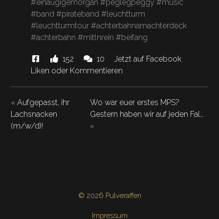
#einäugigemorgan #peglegpeggy #music
#band #pirateband #leuchtturm
#leuchtturmtour #achterbahnamachterdeck
#achterbahn #mittnrein #beifang
Diese
Likes
Kommentare.
152
10
Jetzt auf Facebook
News
und
Liken oder Kommentieren
"Du
willst
«
Aufgepasst, ihr
Wo war euer erstes MPS?
Buckteeths
Lachsnacken
Gestern haben wir auf jeden Fal…
Lebensweisheiten
(m/w/d)!
»
mit
der
Welt
hat
teil…"
© 2026 Pulveraffen
Impressum