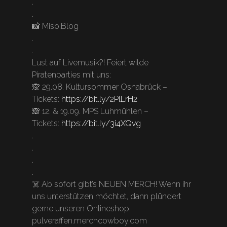
.
.
📸 Miso.Blog
.
.
Lust auf Livemusik?! Feiert wilde
Piratenparties mit uns:
🙊 29.08. Kultursommer Osnabrück –
Tickets:
https://bit.ly/2PlLrH2
🙈 12. & 19.09. MPS Luhmühlen –
Tickets:
https://bit.ly/3i4XQvg
.
.
.
.
☠️ Ab sofort gibt’s NEUEN MERCH! Wenn ihr
uns unterstützen möchtet, dann plündert
gerne unseren Onlineshop:
pulveraffen.merchcowboy.com