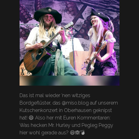
Das ist mal wieder ’nen witziges
Bordgeflüster, das @miso.blog auf unserem
Kutschenkonzert in Oberhausen geknipst
hat! 😄 Also her mit Euren Kommentaren:
Was hecken Mr. Hurley und Pegleg Peggy
hier wohl gerade aus? 😆🙈💣