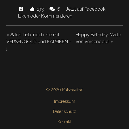
Diese
Likes
Kommentare.
193
6
Jetzt auf Facebook
News
und
Liken oder Kommentieren
"Das
ist
«
⚓️ Ich-hab-noch-nie mit
Happy Birthday, Malte
mal
VERSENGOLD und KAPEIKEN –
von Versengold!
»
wieder
j…
’nen
witziges
hat
Bordgeflüster…"
© 2026 Pulveraffen
Impressum
Datenschutz
Kontakt