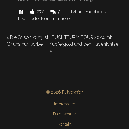
Diese
Likes
Kommentare.
270
9
Jetzt auf Facebook
News
und
Liken oder Kommentieren
"DANKE
hat
DORTMUND!"
«
Die Saison 2023 ist
LEUCHTTURM TOUR 2024 mit
für uns nun vorbei!
Kupfergold und den Habenichtse…
»
© 2026 Pulveraffen
Impressum
Datenschutz
Kontakt