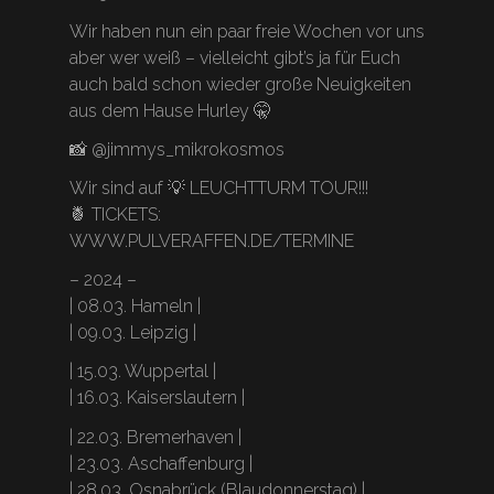
Wir haben nun ein paar freie Wochen vor uns
aber wer weiß – vielleicht gibt’s ja für Euch
auch bald schon wieder große Neuigkeiten
aus dem Hause Hurley 🤫
📸 @jimmys_mikrokosmos
Wir sind auf 💡 LEUCHTTURM TOUR!!!
🍍 TICKETS:
WWW.PULVERAFFEN.DE/TERMINE
– 2024 –
| 08.03. Hameln |
| 09.03. Leipzig |
| 15.03. Wuppertal |
| 16.03. Kaiserslautern |
| 22.03. Bremerhaven |
| 23.03. Aschaffenburg |
| 28.03. Osnabrück (Blaudonnerstag) |