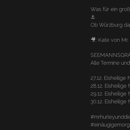
Was für ein gro
⚓️
Ob Würzburg da
🎥: Kate von Mr. 
SEEMANNSGRAB 
Alle Termine und
27.12. Eisheilig
28.12. Eisheilige
29.12. Eisheilig
30.12. Eisheilig
#mrhurleyunddie
#einäugigemorg