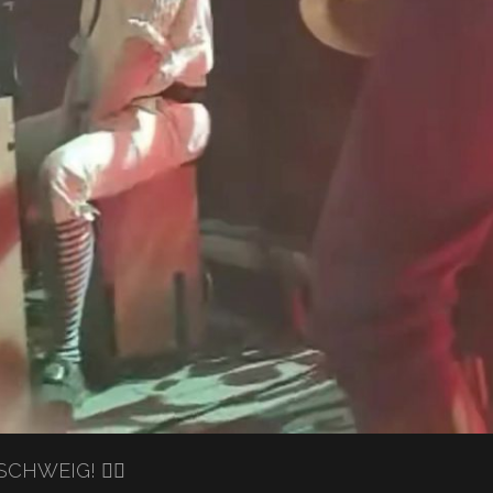
HWEIG! 🏴‍☠️