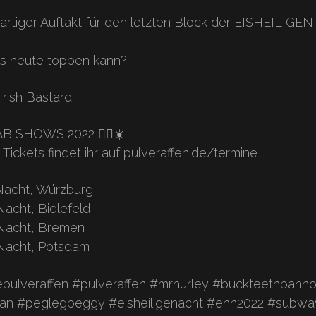
ßartiger Auftakt für den letzten Block der EISHEILIG
s heute toppen kann?
Irish Bastard
SHOWS 2022 🏴‍☠️☀️
 Tickets findet ihr auf pulveraffen.de/termine
e Nacht, Würzburg
 Nacht, Bielefeld
e Nacht, Bremen
e Nacht, Potsdam
pulveraffen #pulveraffen #mrhurley #buckteethbann
an #peglegpeggy #eisheiligenacht #ehn2022 #subway