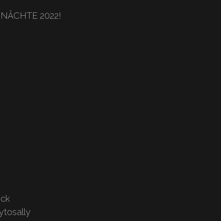
EN NÄCHTE 2022!
ock
tosally