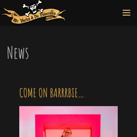
Skip
to
content
News
COME ON BARRRBIE…