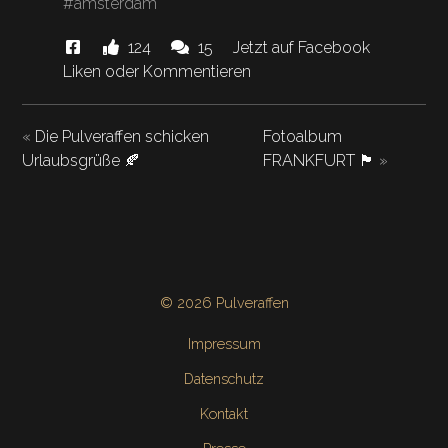
#amsterdam
Diese
Likes
Kommentare.
124
15
Jetzt auf Facebook
News
und
Liken oder Kommentieren
"Come
on
«
Die Pulveraffen schicken
Fotoalbum
hat
BARRRbie…"
Urlaubsgrüße 🍂
FRANKFURT 🏴
»
© 2026 Pulveraffen
Impressum
Datenschutz
Kontakt