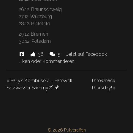
26.12. Braunschweig
27.12. Würzburg
28.12. Bielefeld
29.12. Bremen
30.12. Potsdam
Diese
Likes
Kommentare.
36
5
Jetzt auf Facebook
News
und
Liken oder Kommentieren
"Anlegen
in
«
Sally’s Kombüse 4 – Farewell
Throwback
hat
Gardelegen!"
Salzwasser Sammy 🫡🍹
Thursday!
»
© 2026 Pulveraffen