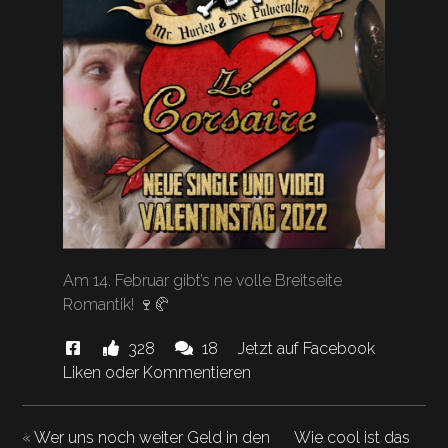
Am 14. Februar gibt’s ne volle Breitseite
Romantik! 🍷🥐
Diese
Likes
Kommentare.
328
18
Jetzt auf Facebook
News
und
Liken oder Kommentieren
"Am
14.
«
Wer uns noch weiter Geld in den
Wie cool ist das
Februar