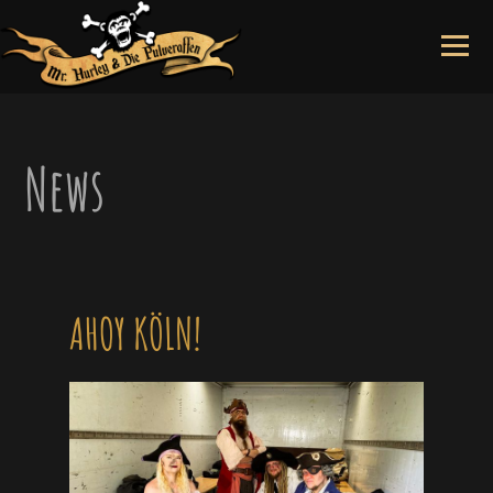
Skip
to
content
News
AHOY KÖLN!