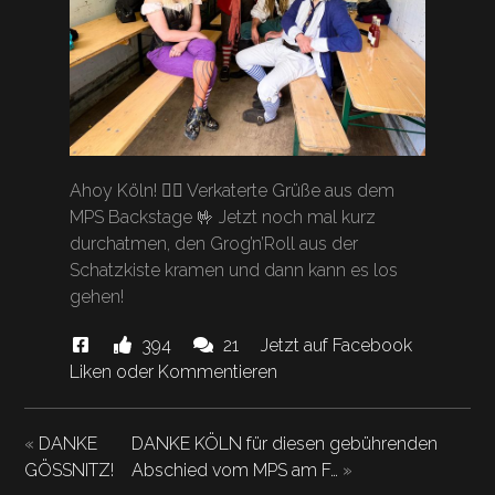
Ahoy Köln! 🏴‍☠️ Verkaterte Grüße aus dem
MPS Backstage 🤟 Jetzt noch mal kurz
durchatmen, den Grog’n’Roll aus der
Schatzkiste kramen und dann kann es los
gehen!
Diese
Likes
Kommentare.
394
21
Jetzt auf Facebook
News
und
Liken oder Kommentieren
"Ahoy
hat
Köln!"
«
DANKE
DANKE KÖLN für diesen gebührenden
GÖSSNITZ!
Abschied vom MPS am F…
»