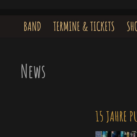
Skip
to
content
BAND
TERMINE & TICKETS
SH
News
15 JAHRE P