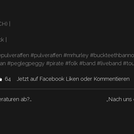
|
CH) |
k |
pulveraffen #pulveraffen #mrhurley #buckteethbann
an #peglegpeggy #pirate #folk #band #liveband #tou
ikes
Kommentare.
64
Jetzt auf Facebook Liken oder Kommentieren
nd
eraturen ab?…
„Nach uns d
hat
"