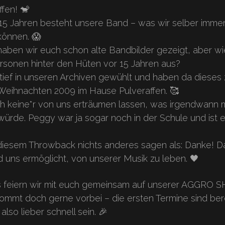
ffen! 🐒
 15 Jahren besteht unsere Band – was wir selber imme
können. 😱
 haben wir euch schon alte Bandbilder gezeigt, aber w
ersonen hinter den Hüten vor 15 Jahren aus?
tief in unseren Archiven gewühlt und haben da dieses
Weihnachten 2009 im Hause Pulveraffen. 🥰
ch keine*r von uns erträumen lassen, was irgendwann 
ürde. Peggy war ja sogar noch in der Schule und ist e
diesem Throwback nichts anderes sagen als: Danke! Da
nd uns ermöglicht, von unserer Musik zu leben. 🖤
s feiern wir mit euch gemeinsam auf unserer AGGRO
ommt doch gerne vorbei – die ersten Termine sind ber
also lieber schnell sein. 🎉