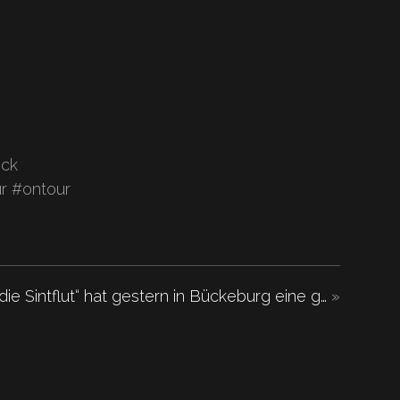
ock
r #ontour
ie Sintflut“ hat gestern in Bückeburg eine g…
»