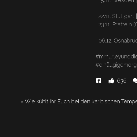
| 15.11. Dresden |
| 22.11. Stuttgart 
| 23.11. Pratteln (
| 06.12. Osnabrüc
#mrhurleyunddie
#einäugigemorg
Diese
L
636
News
u
"15
«
Wie kühlt ihr Euch bei den karibischen Temp
Jahre
Pulveraffen!