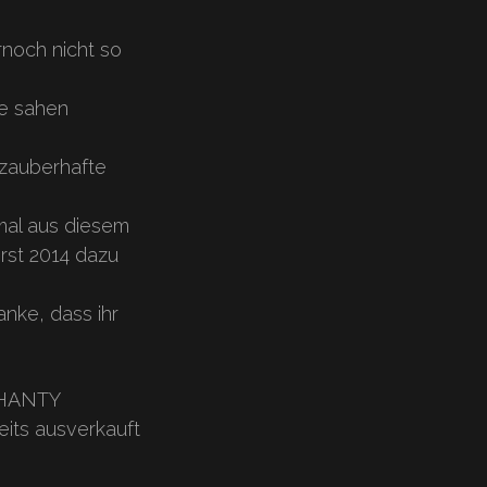
rnoch nicht so
ie sahen
 zauberhafte
mal aus diesem
rst 2014 dazu
nke, dass ihr
 SHANTY
eits ausverkauft