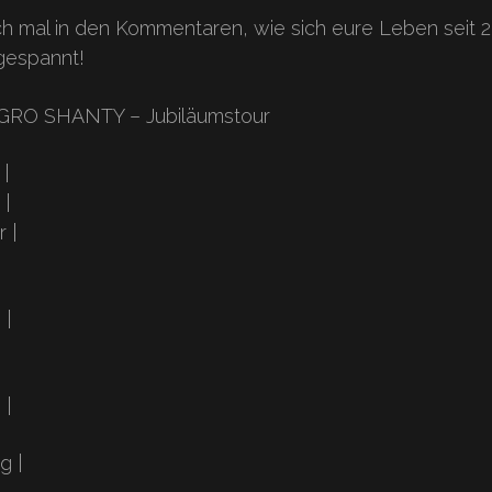
ch mal in den Kommentaren, wie sich eure Leben seit 
 gespannt!
GRO SHANTY – Jubiläumstour
 |
 |
 |
 |
 |
g |