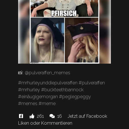
📸: @pulveraffen_memes
#mrhurleyunddiepulveraffen #pulveraffen
#mrhurley #buckteethbannock
#einäugigemorgan #peglegpeggy
#memes #meme
Diese
Likes
Kommentare.
261
16
Jetzt auf Facebook
News
und
Liken oder Kommentieren