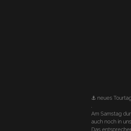
⚓️ neues Tourtag
.
Am Samstag durft
auch noch in uns
Das entsprechen