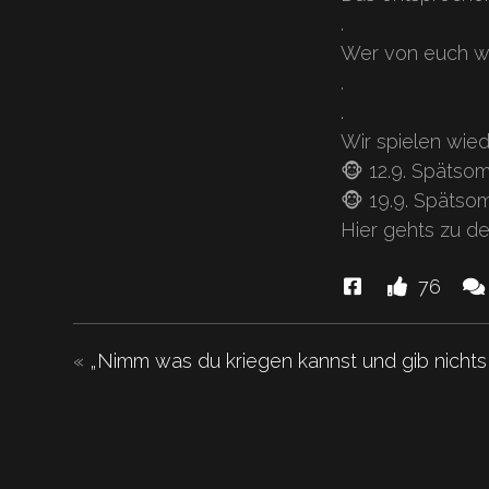
.
Wer von euch w
.
.
Wir spielen wied
🐵 12.9. Späts
🐵 19.9. Späts
Hier gehts zu de
Diese
Li
76
News
un
"⚓️
«
„Nimm was du kriegen kannst und gib nichts
neues
Tourtagebu