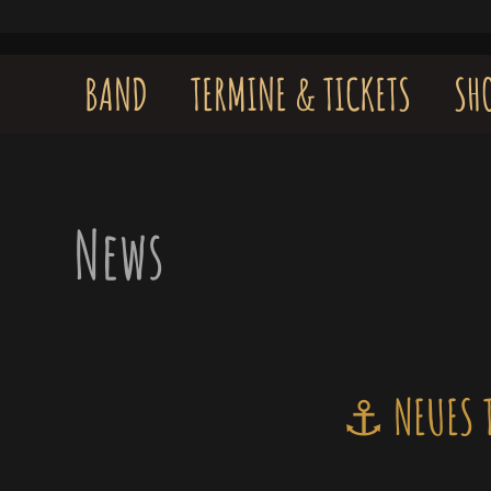
Skip
to
content
BAND
TERMINE & TICKETS
SH
News
⚓️ NEUES 