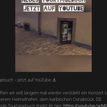
ebuch – jetzt auf YouTube ⚓️
en wir seit langem mal wieder verstärkt ein Konzert s
erem Heimathafen, dem karibischen Osnabrück. 🏴‍☠️
de Tourtagebuch findet ihr hier:
https://youtu.be/wM