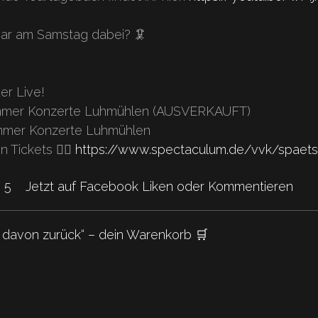
ar am Samstag dabei? 🦑
er Live!
ommer Konzerte Luhmühlen (AUSVERKAUFT)
ommer Konzerte Luhmühlen
n Tickets 👉🏻
https://www.spectaculum.de/vvk/spae
kes
Kommentare.
5
Jetzt auf Facebook Liken oder Kommentieren
d
 davon zurück“ – dein Warenkorb 🛒
hat
ch!"