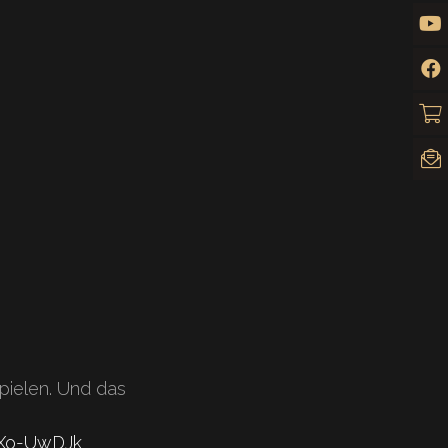
pielen. Und das
jXo-UwDJk